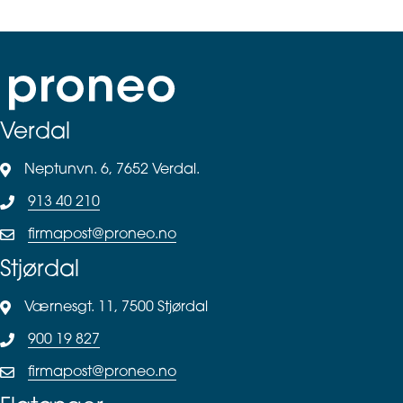
Verdal
Neptunvn. 6, 7652 Verdal.
913 40 210
firmapost@proneo.no
Stjørdal
Værnesgt. 11, 7500 Stjørdal
900 19 827
firmapost@proneo.no