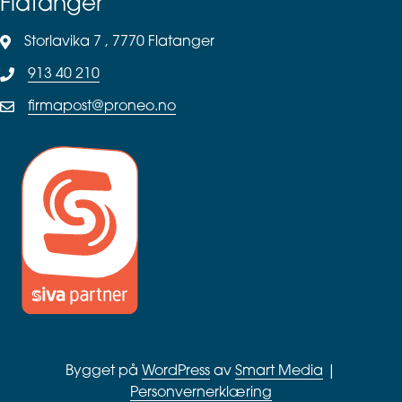
Flatanger
Storlavika 7 , 7770 Flatanger
913 40 210
firmapost@proneo.no
Bygget på
WordPress
av
Smart Media
|
Personvernerklæring