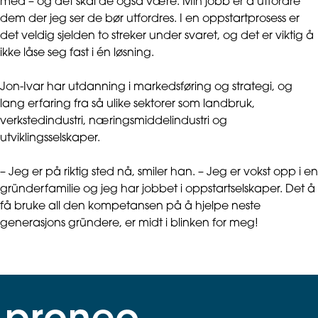
med – og det skal de også være. Min jobb er å utfordre
dem der jeg ser de bør utfordres. I en oppstartprosess er
det veldig sjelden to streker under svaret, og det er viktig å
ikke låse seg fast i én løsning.
Jon-Ivar har utdanning i markedsføring og strategi, og
lang erfaring fra så ulike sektorer som landbruk,
verkstedindustri, næringsmiddelindustri og
utviklingsselskaper.
– Jeg er på riktig sted nå, smiler han. – Jeg er vokst opp i en
gründerfamilie og jeg har jobbet i oppstartselskaper. Det å
få bruke all den kompetansen på å hjelpe neste
generasjons gründere, er midt i blinken for meg!