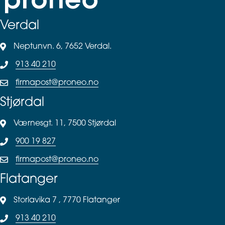
Verdal
Neptunvn. 6, 7652 Verdal.
913 40 210
firmapost@proneo.no
Stjørdal
Værnesgt. 11, 7500 Stjørdal
900 19 827
firmapost@proneo.no
Flatanger
Storlavika 7 , 7770 Flatanger
913 40 210