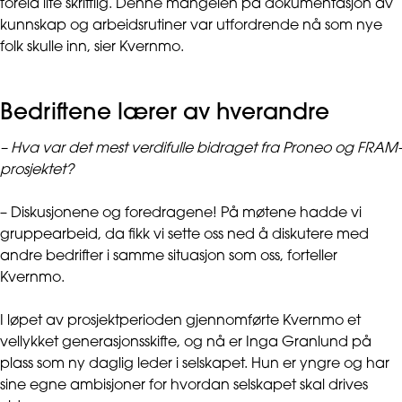
forelå lite skriftlig. Denne mangelen på dokumentasjon av
kunnskap og arbeidsrutiner var utfordrende nå som nye
folk skulle inn, sier Kvernmo.
Bedriftene lærer av hverandre
– Hva var det mest verdifulle bidraget fra Proneo og FRAM-
prosjektet?
– Diskusjonene og foredragene! På møtene hadde vi
gruppearbeid, da fikk vi sette oss ned å diskutere med
andre bedrifter i samme situasjon som oss, forteller
Kvernmo.
I løpet av prosjektperioden gjennomførte Kvernmo et
vellykket generasjonsskifte, og nå er Inga Granlund på
plass som ny daglig leder i selskapet. Hun er yngre og har
sine egne ambisjoner for hvordan selskapet skal drives