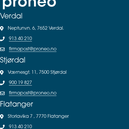
Verdal
Neptunvn. 6, 7652 Verdal.
913 40 210
firmapost@proneo.no
Stjørdal
Værnesgt. 11, 7500 Stjørdal
900 19 827
firmapost@proneo.no
Flatanger
Storlavika 7 , 7770 Flatanger
913 40 210