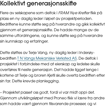
Kollektivt generasjonsskifte
Flere av selskapene som deltok i
FRAM Nye Krefter
fikk på
plass en ny daglig leder i løpet av prosjektperioden.
Bedriftene kunne støtte seg på hverandre og gikk kollektivt
gjennom et generasjonsskifte. De hadde mange av de
samme utfordringene, og kunne støtte seg på hverandre
sin kunnskap og erfaringer.
Dette støttes av Terje Vang, ny daglig leder i Inderøy-
bedriften
T N Vangs Mekaniske Verksted AS
. De deltok i
prosjektet i forbindelse med at eierskap og ledelse skulle
overføres til neste generasjon. Det hadde ligget lenge i
kortene at Terje og broren Kjetil skulle overta bedriften etter
sin far. Dette krevde planlegging.
– Prosjektet passet oss godt, fordi vi var midt oppi det.
Gjennom utviklingsløpet med Proneo fikk vi lære fra andre
som hadde vært gjennom tilsvarende prosesser, og vi