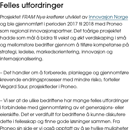
Felles utfordringer
Prosjektet
FRAM Nye krefter
er utviklet av
Innovasjon Norge
og ble gjennomført i perioden 2017 til 2018 med Proneo
som regional innovasjonspartner. Det toårige prosjektet
hadde som mål å bidra til vekst og økt verdiskaping i små
og mellomstore bedrifter gjennom å tilføre kompetanse på
strategi, ledelse, markedsorientering, innovasjon og
internasjonalisering.
– Det handler om å forberede, planlegge og gjennomføre
krevende endringsprosesser med mindre risiko, forteller
Vegard Saur, prosjektleder i Proneo.
– Vi ser at de ulike bedriftene har mange felles utfordringer
i forbindelse med gjennomføring av et generasjons- eller
eierskifte. Det er verdifullt for bedriftene å kunne diskutere
dette i fellesskap og finne gode løsninger sammen. Fra
Proneo sin side er vi også opptatt av å se hvilke muligheter