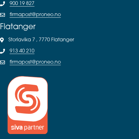
900 19 827
firmapost@proneo.no
Flatanger
Storlavika 7 , 7770 Flatanger
913 40 210
firmapost@proneo.no