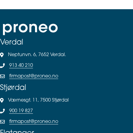
Verdal
Neptunvn. 6, 7652 Verdal.
913 40 210
firmapost@proneo.no
Stjørdal
Værnesgt. 11, 7500 Stjørdal
900 19 827
firmapost@proneo.no