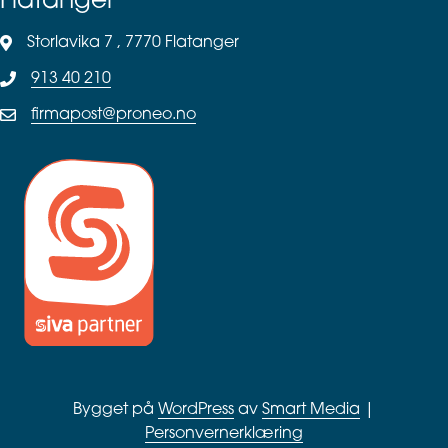
Flatanger
Storlavika 7 , 7770 Flatanger
913 40 210
firmapost@proneo.no
Bygget på
WordPress
av
Smart Media
|
Personvernerklæring