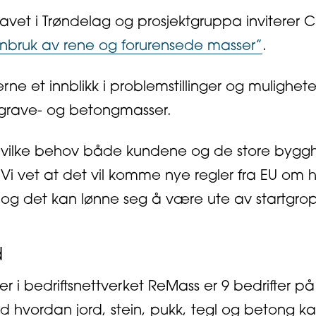
et i Trøndelag og prosjektgruppa inviterer C
enbruk av rene og forurensede masser”
.
rne et innblikk i problemstillinger og mulighe
 grave- og betongmasser.
på hvilke behov både kundene og de store byggh
– Vi vet at det vil komme nye regler fra EU om
, og det kan lønne seg å være ute av startgr
d
i bedriftsnettverket ReMass er 9 bedrifter på 
hvordan jord, stein, pukk, tegl og betong ka