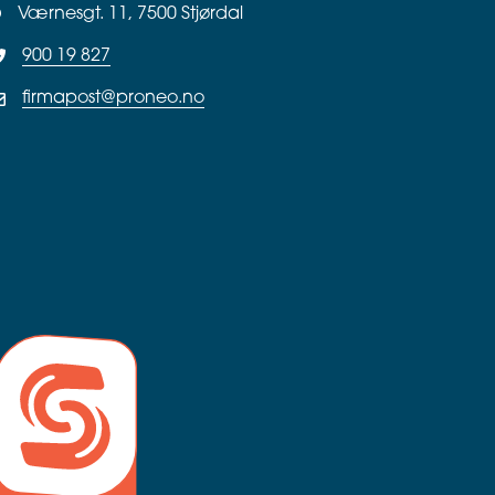
Værnesgt. 11, 7500 Stjørdal
900 19 827
firmapost@proneo.no