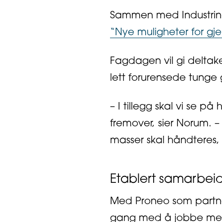
Sammen med Industrinav
“Nye muligheter for gj
Fagdagen vil gi deltake
lett forurensede tunge
– I tillegg skal vi se 
fremover, sier Norum. 
masser skal håndteres
Etablert samarbei
Med Proneo som partner 
gang med å jobbe med 