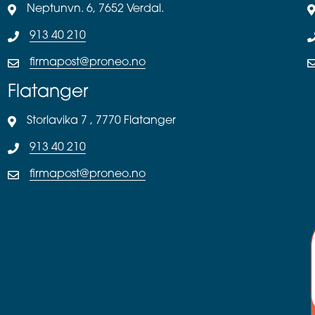
Neptunvn. 6, 7652 Verdal.
913 40 210
firmapost@proneo.no
Flatanger
Storlavika 7 , 7770 Flatanger
913 40 210
firmapost@proneo.no