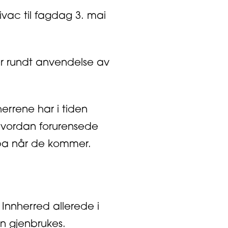
ivac til fagdag 3. mai
ter rundt anvendelse av
errene har i tiden
 hvordan forurensede
opa når de kommer.
Innherred allerede i
n gjenbrukes.