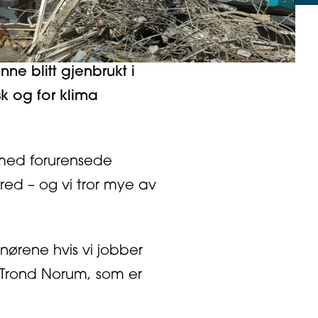
ne blitt gjenbrukt i
k og for klima
n med forurensede
red – og vi tror mye av
nørene hvis vi jobber
 Trond Norum, som er