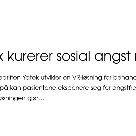
out Aleksander (24) flyttet tilbake til ny jobb i
k kurerer sosial angs
driften Yatek utvikler en VR-løsning for behan
 på kan pasientene eksponere seg for angstfremk
Løsningen gjør…
out Yatek kurerer sosial angst med VR