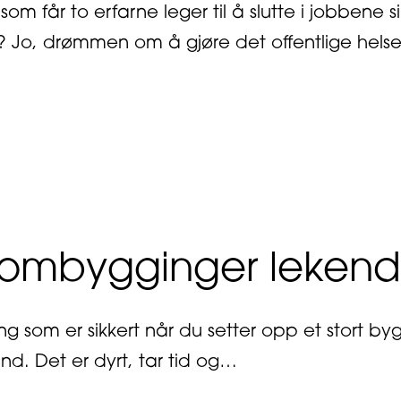
om får to erfarne leger til å slutte i jobbene sin
? Jo, drømmen om å gjøre det offentlige hel
out Jobber for et bedre helsevesen
 ombygginger lekende
ing som er sikkert når du setter opp et stort 
und. Det er dyrt, tar tid og…