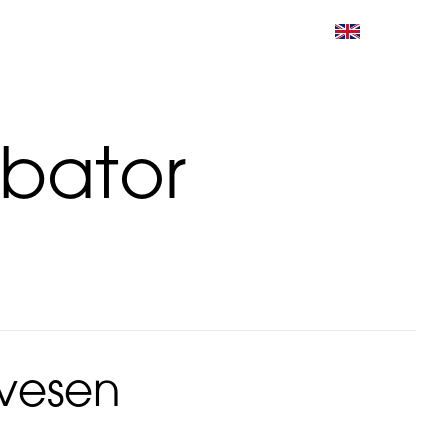
ubator
evesen