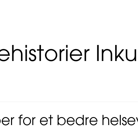
historier Ink
er for et bedre hels