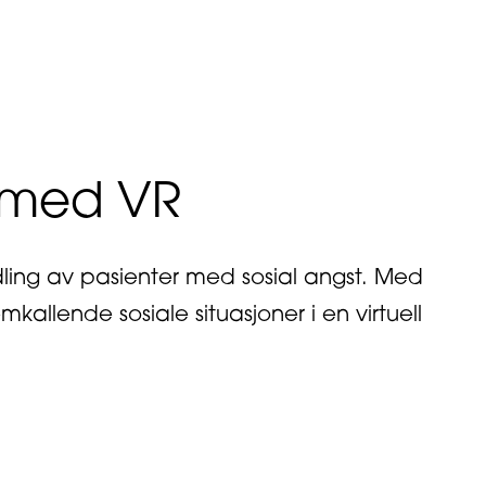
 Stjørdal etter masterstudiet
t med VR
dling av pasienter med sosial angst. Med
allende sosiale situasjoner i en virtuell