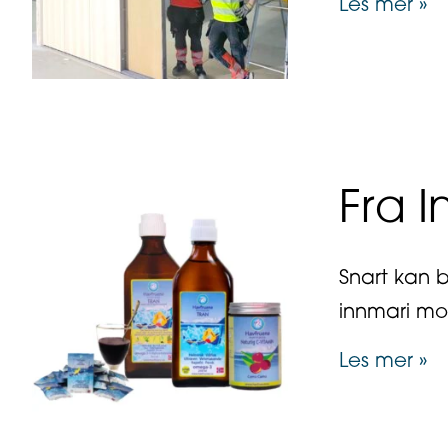
a
Les mer »
Fra I
Snart kan 
innmari mo
ab
Les mer »