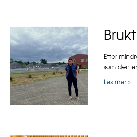
Brukt
Etter mindr
som den er 
ab
Les mer »