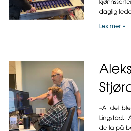
kjønnssorte
daglig led
ab
Les mer »
Aleks
Stjør
–At det ble
Lingstad. 
de la på b