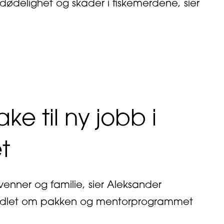
 dødelighet og skader i fiskemerdene, sier
v laksesmolt kommer fra Stjørdal
ake til ny jobb i
et
 venner og familie, sier Aleksander
handlet om pakken og mentorprogrammet