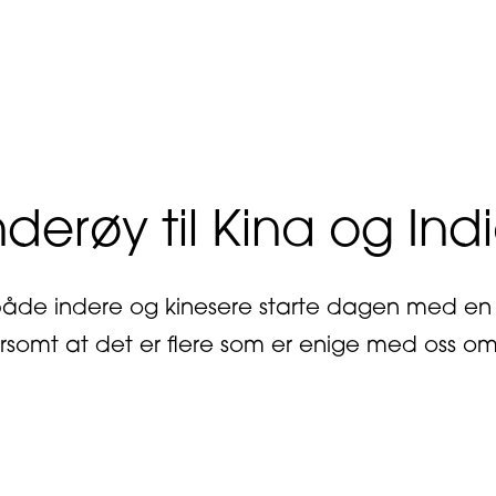
bout Gjør ombygginger lekende lett
nderøy til Kina og Ind
både indere og kinesere starte dagen med en sk
rsomt at det er flere som er enige med oss 
out Fra Inderøy til Kina og India