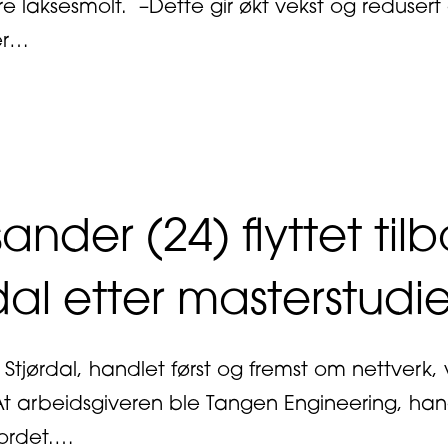
re laksesmolt. –Dette gir økt vekst og redusert
er…
out Verdens første maskin for kjønssortering a
ander (24) flyttet tilb
dal etter masterstudi
 Stjørdal, handlet først og fremst om nettverk,
At arbeidsgiveren ble Tangen Engineering, 
ordet.…