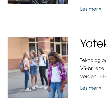
ab
Les mer »
Yate
Teknologibe
VR-brillene
verden. – 
ab
Les mer »