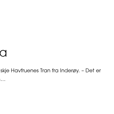
ia
je Havfruenes Tran fra Inderøy. – Det er
om…