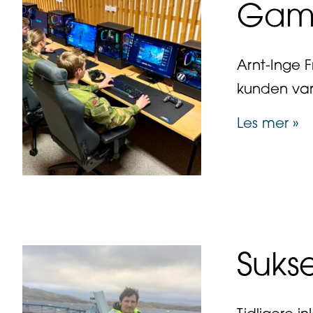
Gamin
Arnt-Inge F
kunden var
ab
Les mer »
Suks