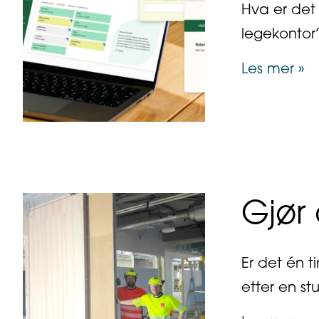
Hva er det s
legekontor
ab
Les mer »
Gjør
Er det én t
etter en st