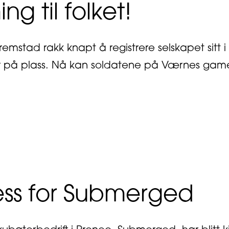
g til folket!
remstad rakk knapt å registrere selskapet sitt 
 på plass. Nå kan soldatene på Værnes game 
out Gaming til folket!
ess for Submerged