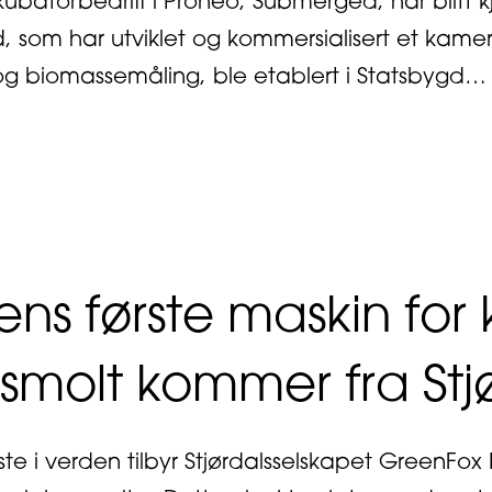
nkubatorbedrift i Proneo, Submerged, har blitt
 som har utviklet og kommersialisert et kamer
 og biomassemåling, ble etablert i Statsbygd…
bout Suksess for Submerged
ns første maskin for 
esmolt kommer fra Stj
ste i verden tilbyr Stjørdalsselskapet GreenFo