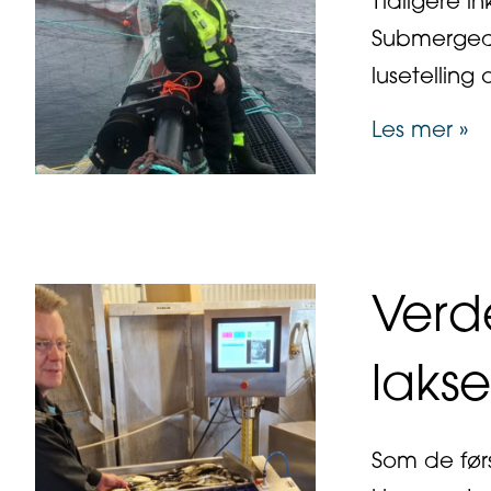
Tidligere i
Submerged,
lusetelling
a
Les mer »
Verde
laks
Som de før