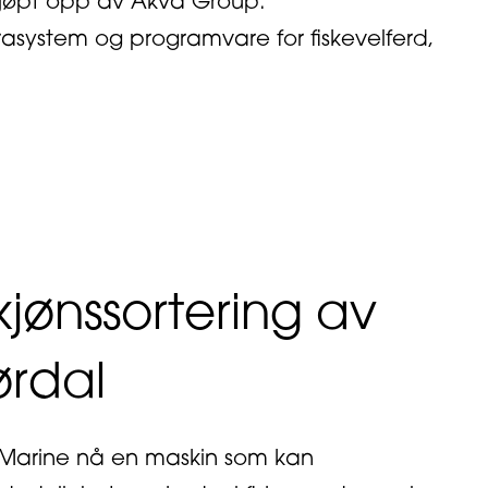
 kjøpt opp av Akva Group.
asystem og programvare for fiskevelferd,
kjønssortering av
ørdal
x Marine nå en maskin som kan