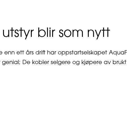
 utstyr blir som nytt
e enn ett års drift har oppstartselskapet AquaFi
genial; De kobler selgere og kjøpere av brukt
out Brukt utstyr blir som nytt