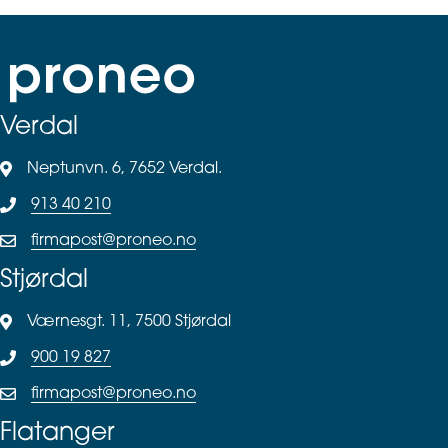
Verdal
Neptunvn. 6, 7652 Verdal.
913 40 210
firmapost@proneo.no
Stjørdal
Værnesgt. 11, 7500 Stjørdal
900 19 827
firmapost@proneo.no
Flatanger