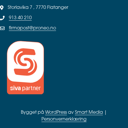
Storlavika 7 , 7770 Flatanger
913 40 210
firmapost@proneo.no
Bygget på
WordPress
av
Smart Media
|
Personvernerklæring