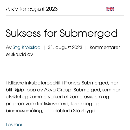
Arkiv for august 2023
Suksess for Submerged
Av
Stig Krokstad
|
31. august 2023
|
Kommentarer
for
er skrudd av
Suksess
for
Submerged
Tidligere inkubatorbedrift i Proneo, Submerged, har
blitt kjøpt opp av Akva Group. Submerged, som har
utviklet og kommersialisert et kamerasystem og
programvare for fiskevelferd, lusetelling og
biomassemåling, ble etablert i Statsbygd…
Les mer