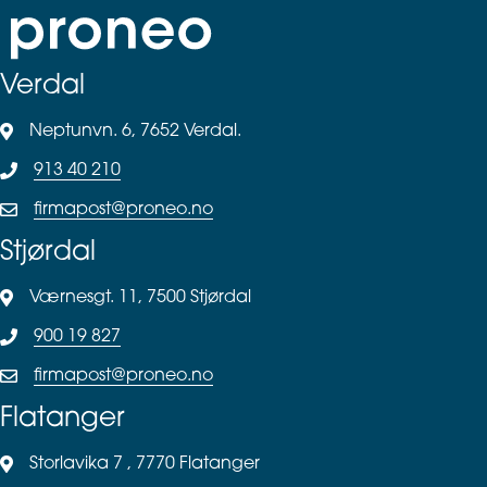
Verdal
Neptunvn. 6, 7652 Verdal.
913 40 210
firmapost@proneo.no
Stjørdal
Værnesgt. 11, 7500 Stjørdal
900 19 827
firmapost@proneo.no
Flatanger
Storlavika 7 , 7770 Flatanger