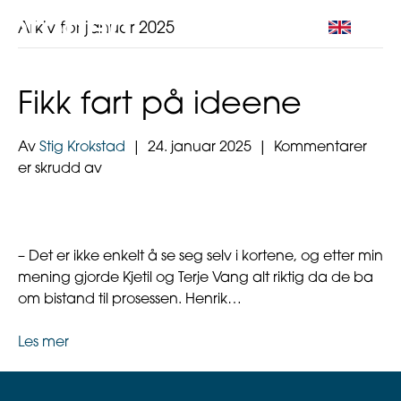
Arkiv for januar 2025
Fikk fart på ideene
Av
Stig Krokstad
|
24. januar 2025
|
Kommentarer
for
er skrudd av
Fikk
fart
på
ideene
– Det er ikke enkelt å se seg selv i kortene, og etter min
mening gjorde Kjetil og Terje Vang alt riktig da de ba
om bistand til prosessen. Henrik…
Les mer